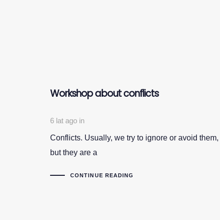
Workshop about conflicts
6 lat ago
in
Conflicts. Usually, we try to ignore or avoid them,
but they are a
CONTINUE READING