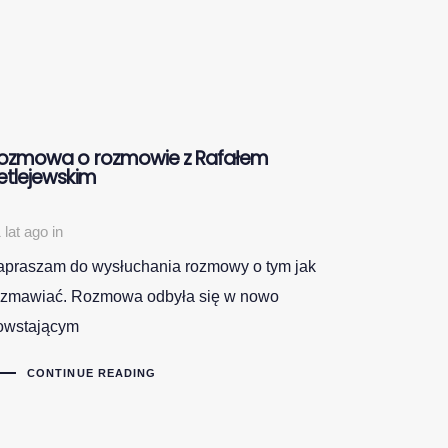
ozmowa o rozmowie z Rafałem
etlejewskim
 lat ago
in
apraszam do wysłuchania rozmowy o tym jak
ozmawiać. Rozmowa odbyła się w nowo
owstającym
CONTINUE READING