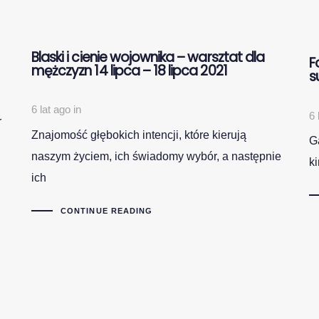
Blaski i cienie wojownika – warsztat dla
F
mężczyzn 14 lipca – 18 lipca 2021
s
6 lat ago
in
6 
r
Znajomość głębokich intencji, które kierują
Ga
naszym życiem, ich świadomy wybór, a następnie
k
ich
CONTINUE READING