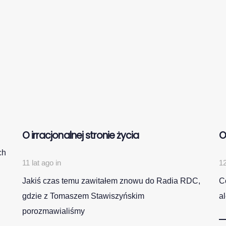
O irracjonalnej stronie życia
O
ch
11 lat ago
in
12
Jakiś czas temu zawitałem znowu do Radia RDC,
C
gdzie z Tomaszem Stawiszyńskim
a
porozmawialiśmy