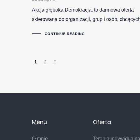
Akcja głęboka Demokracja, to darmowa oferta
skierowana do organizacji, grup i osób, chcącyc
CONTINUE READING
1
2
Menu
Oferta
O mnie
Terapia indywidualna