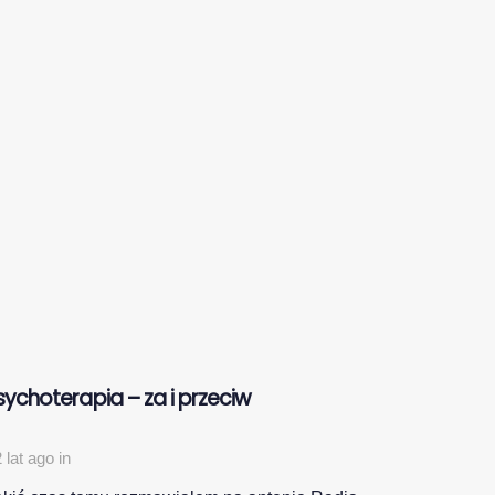
sychoterapia – za i przeciw
 lat ago
in