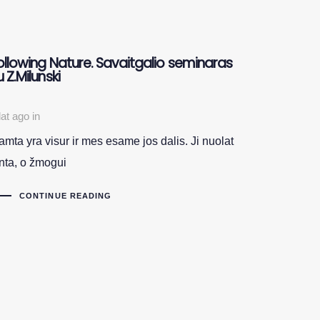
ollowing Nature. Savaitgalio seminaras
u Z.Milunski
lat ago
in
mta yra visur ir mes esame jos dalis. Ji nuolat
inta, o žmogui
CONTINUE READING