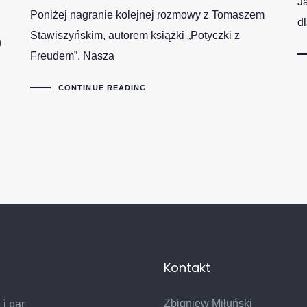
J
Poniżej nagranie kolejnej rozmowy z Tomaszem
d
Stawiszyńskim, autorem książki „Potyczki z
h
Freudem”. Nasza
CONTINUE READING
Kontakt
Zbigniew Miłuński
 i par