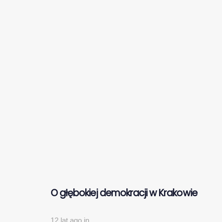
O głębokiej demokracji w Krakowie
12 lat ago
in