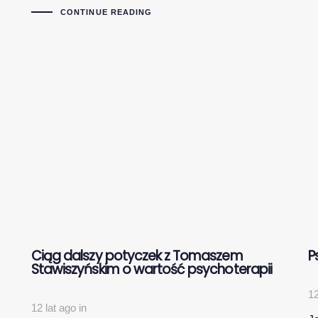
CONTINUE READING
Ciąg dalszy potyczek z Tomaszem
P
Stawiszyńskim o wartość psychoterapii
12
12 lat ago
in