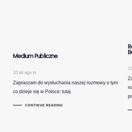
R
B
Medium Publiczne
11
10 lat ago
in
Z
Zapraszam do wysłuchania naszej rozmowy o tym
r
co dzieje się w Polsce: tutaj
p
CONTINUE READING